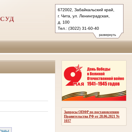
672002, Забайкальский край,
г. Чита, ул. Ленинградская,
СУД
д. 100
Тел.: (3022) 31-60-40
2vovs.cht@sudrf.ru
развернуть
vsovs@mail.ru
Запросы ОПФР по постановлению
Правительства РФ от 28.06.2021 №
1037
РОНЫ