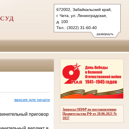
672002, Забайкальский край,
г. Чита, ул. Ленинградская,
СУД
д. 100
Тел.: (3022) 31-60-40
2vovs.cht@sudrf.ru
развернуть
vsovs@mail.ru
версия для печати
Запросы ОПФР по постановлению
бвинительный приговор
Правительства РФ от 28.06.2021 №
1037
винительный вердикт в