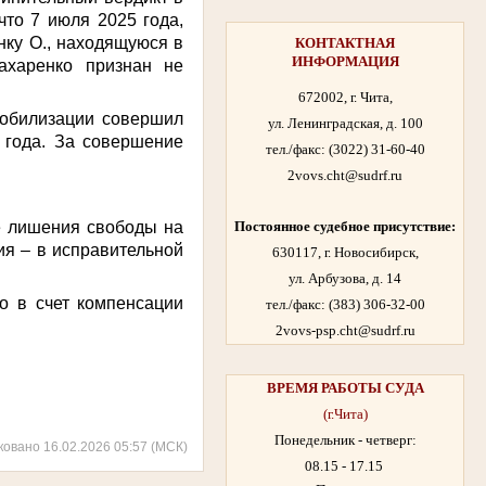
что 7 июля 2025 года,
нку О., находящуюся в
КОНТАКТНАЯ
ИНФОРМАЦИЯ
ахаренко признан не
672002, г. Чита,
мобилизации совершил
ул. Ленинградская, д. 100
 года. За совершение
тел./факс:
(3022) 31-60-40
2vovs.cht@sudrf.ru
е лишения свободы на
Постоянное судебное присутствие:
ия – в исправительной
630117, г. Новосибирск,
ул. Арбузова, д. 14
о в счет компенсации
тел./факс: (383) 306-32-00
2vovs-psp.cht@sudrf.ru
ВРЕМЯ РАБОТЫ
СУДА
(г.Чита)
Понедельник - четверг:
ковано 16.02.2026 05:57 (МСК)
08.15 - 17.15