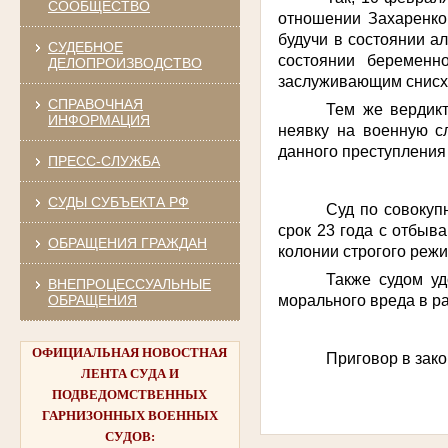
СООБЩЕСТВО
отношении Захаренко,
будучи в состоянии а
СУДЕБНОЕ
состоянии беременн
ДЕЛОПРОИЗВОДСТВО
заслуживающим снисх
СПРАВОЧНАЯ
Тем же вердик
ИНФОРМАЦИЯ
неявку на военную с
данного преступления
ПРЕСС-СЛУЖБА
СУДЫ СУБЪЕКТА РФ
Суд по совокуп
срок 23 года с отбыв
ОБРАЩЕНИЯ ГРАЖДАН
колонии строгого реж
Также судом уд
ВНЕПРОЦЕССУАЛЬНЫЕ
морального вреда в р
ОБРАЩЕНИЯ
ОФИЦИАЛЬНАЯ НОВОСТНАЯ
Приговор в зако
ЛЕНТА СУДА И
ПОДВЕДОМСТВЕННЫХ
ГАРНИЗОННЫХ ВОЕННЫХ
СУДОВ: