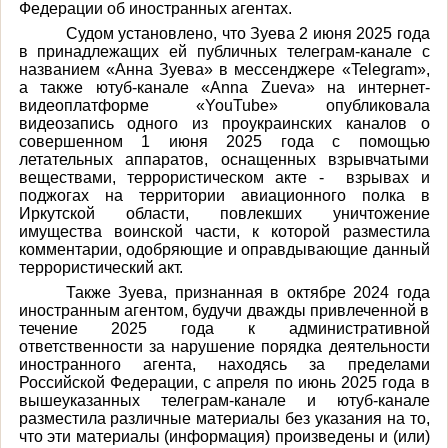
Федерации об иностранных агентах.
Судом установлено, что Зуева 2 июня 2025 года
в принадлежащих ей публичных телеграм-канале с
названием «Анна Зуева» в мессенджере «
Telegram
»,
а также ютуб-канале «Anna Zueva» на интернет-
видеоплатформе «YouTube»
опубликовала
видеозапись одного из проукраинских каналов о
совершенном 1 июня 2025 года с помощью
летательных аппаратов, оснащенных взрывчатыми
веществами, террористическом акте - взрывах и
поджогах на территории авиационного полка в
Иркутской области, повлекших уничтожение
имущества воинской части, к которой разместила
комментарии, одобряющие и оправдывающие данный
террористический акт.
Также Зуева, признанная в октябре 2024 года
иностранным агентом, будучи дважды привлеченной в
течение 2025 года к административной
ответственности за нарушение порядка деятельности
иностранного агента, находясь за пределами
Российской Федерации, с апреля по июнь 2025 года в
вышеуказанных телеграм-канале и ютуб-канале
разместила различные материалы без указания на то,
что эти материалы (информация) произведены и (или)