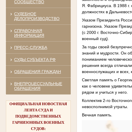
СООБЩЕСТВО
Я. Фабрициуса. В 1988 г
должностях в Дальневост
СУДЕБНОЕ
ДЕЛОПРОИЗВОДСТВО
Указом Президента Росси
гарнизона. Указом Прези
СПРАВОЧНАЯ
(с 2000 г. Восточно-Сиби
ИНФОРМАЦИЯ
военный суд).
За годы своей безупреч
ПРЕСС-СЛУЖБА
знаний и мудрости. Он о
пониманием человеческой
СУДЫ СУБЪЕКТА РФ
решения всегда отличали
военнослужащих и всех, 
ОБРАЩЕНИЯ ГРАЖДАН
Светлая память о Георги
ВНЕПРОЦЕССУАЛЬНЫЕ
как о человеке удивитель
ОБРАЩЕНИЯ
рядом и учиться у него.
Коллектив 2-го Восточног
ОФИЦИАЛЬНАЯ НОВОСТНАЯ
невосполнимой утраты.
ЛЕНТА СУДА И
Вечная память.
ПОДВЕДОМСТВЕННЫХ
ГАРНИЗОННЫХ ВОЕННЫХ
СУДОВ: