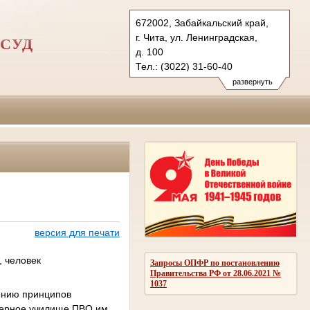
672002, Забайкальский край,
г. Чита, ул. Ленинградская,
СУД
д. 100
Тел.: (3022) 31-60-40
2vovs.cht@sudrf.ru
развернуть
vsovs@mail.ru
версия для печати
, человек
Запросы ОПФР по постановлению
Правительства РФ от 28.06.2021 №
1037
дению принципов
енерное училище ПВО им.