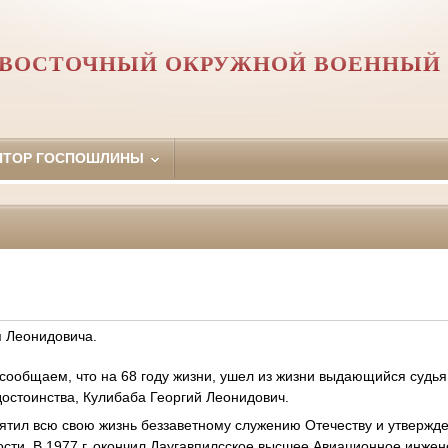
Й ВОСТОЧНЫЙ ОКРУЖНОЙ ВОЕННЫЙ 
ЯТОР ГОСПОШЛИНЫ
 Леонидовича.
сообщаем, что на 68 году жизни, ушел из жизни выдающийся судья
достоинства, Кулибаба Георгий Леонидович.
ятил всю свою жизнь беззаветному служению Отечеству и утверж
ости. В 1977 г. окончил Даугавпилсское высшее Авиационное инж