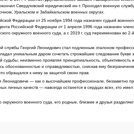
. окончил Свердловский юридический ин-т. Проходил военную служб
очном, Уральском и Забайкальском военных округах.
йской Федерации от 25 ноября 1994 года назначен судьей военног
дента Российской Федерации от 1 апреля 1996 года назначен член
рского окружного военного суда, а с 2019 г. суд переименован во 2
ной службы Георгий Леонидович стал подлинным эталоном професс
бладал уникальным даром сочетать строжайшее следование букве з
 судьбы, неизменно проявляя принципиальность, объективность и
сь обоснованностью и справедливостью, снискав ему безграничное
кто обращался к нему за защитой своих прав.
и Леонидовиче — как о высочайшем профессионале, беззаветно пр
ных личных качеств — навсегда останется в сердцах всех, кто имел 
о окружного военного суда, его родные, близкие и друзья разделяю