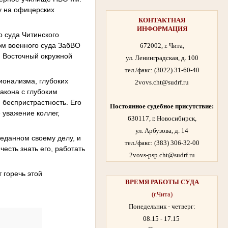
у на офицерских
КОНТАКТНАЯ
ИНФОРМАЦИЯ
о суда Читинского
ом военного суда ЗабВО
672002, г. Чита,
-й Восточный окружной
ул. Ленинградская, д. 100
тел./факс:
(3022) 31-60-40
ионализма, глубоких
2vovs.cht@sudrf.ru
акона с глубоким
 беспристрастность. Его
Постоянное судебное присутствие:
 уважение коллег,
630117, г. Новосибирск,
ул. Арбузова, д. 14
еданном своему делу, и
тел./факс: (383) 306-32-00
честь знать его, работать
2vovs-psp.cht@sudrf.ru
т горечь этой
ВРЕМЯ РАБОТЫ
СУДА
(г.Чита)
Понедельник - четверг:
08.15 - 17.15