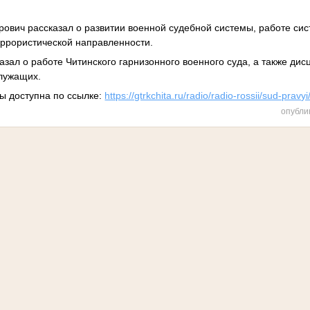
рович рассказал о развитии военной судебной системы, работе сис
еррористической направленности.
азал о работе Читинского гарнизонного военного суда, а также ди
служащих.
ы доступна по ссылке:
https://gtrkchita.ru/radio/radio-rossii/sud-pr
опубли