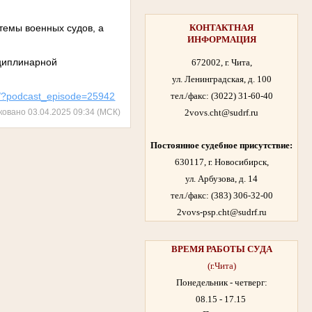
темы военных судов, а
КОНТАКТНАЯ
ИНФОРМАЦИЯ
сциплинарной
672002, г. Чита,
ул. Ленинградская, д. 100
avyi/?podcast_episode=25942
тел./факс:
(3022) 31-60-40
ковано 03.04.2025 09:34 (МСК)
2vovs.cht@sudrf.ru
Постоянное судебное присутствие:
630117, г. Новосибирск,
ул. Арбузова, д. 14
тел./факс: (383) 306-32-00
2vovs-psp.cht@sudrf.ru
ВРЕМЯ РАБОТЫ
СУДА
(г.Чита)
Понедельник - четверг:
08.15 - 17.15