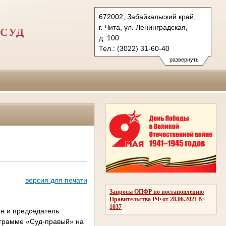
672002, Забайкальский край,
г. Чита, ул. Ленинградская,
СУД
д. 100
Тел.: (3022) 31-60-40
2vovs.cht@sudrf.ru
развернуть
vsovs@mail.ru
версия для печати
Запросы ОПФР по постановлению
Правительства РФ от 28.06.2021 №
1037
ин и председатель
ограмме «Суд-правый» на